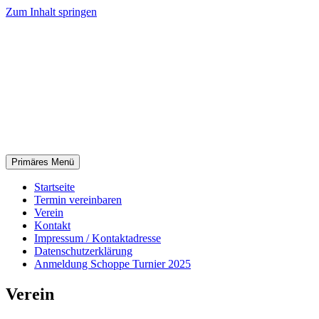
Zum Inhalt springen
Tischfußball Club Florstadt
e.V.
Tischfußball ist unsere Leidenschaft – die
Wetterau unsere Heimat.
Primäres Menü
Startseite
Termin vereinbaren
Verein
Kontakt
Impressum / Kontaktadresse
Datenschutzerklärung
Anmeldung Schoppe Turnier 2025
Verein