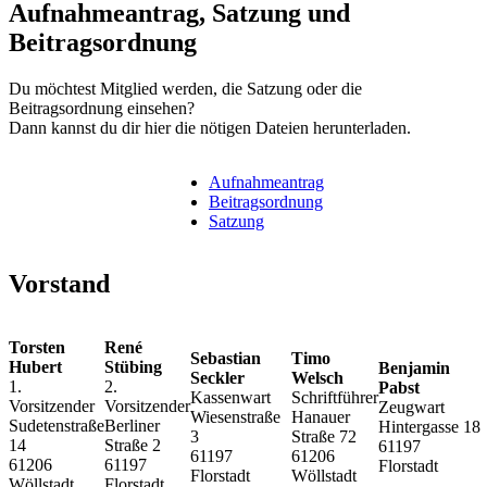
Aufnahmeantrag, Satzung und
Beitragsordnung
Du möchtest Mitglied werden, die Satzung oder die
Beitragsordnung einsehen?
Dann kannst du dir hier die nötigen Dateien herunterladen.
Aufnahmeantrag
Beitragsordnung
Satzung
Vorstand
Torsten
René
Sebastian
Timo
Hubert
Stübing
Benjamin
Seckler
Welsch
1.
2.
Pabst
Kassenwart
Schriftführer
Vorsitzender
Vorsitzender
Zeugwart
Wiesenstraße
Hanauer
Sudetenstraße
Berliner
Hintergasse 18
3
Straße 72
14
Straße 2
61197
61197
61206
61206
61197
Florstadt
Florstadt
Wöllstadt
Wöllstadt
Florstadt